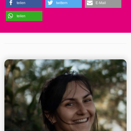
teilen
twittern
E-Mail
teilen