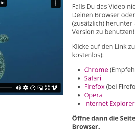
Falls Du das Video nic
Deinen Browser oder 
(zusätzlich) herunter 
Version zu benutzen!
Klicke auf den Link z
kostenlos):
Chrome
(Empfeh
Safari
Firefox
(bei Firef
Opera
Internet Explorer
Öffne dann die Seit
Browser.