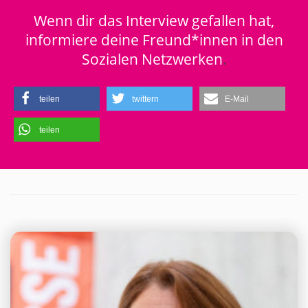
Wenn dir das Interview gefallen hat,
informiere deine Freund*innen in den
Sozialen Netzwerken
.
teilen
twittern
E-Mail
teilen